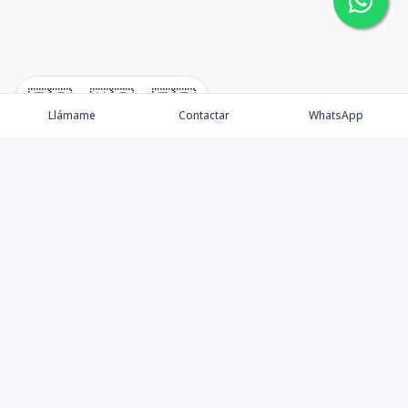
🇪🇸
🇺🇸
🇫🇷
Llámame
Contactar
WhatsApp
New Listing / Propiedades
Brokers / Asesores
Oportunidades
Sell / Vende
Blog / News
​Préstamos / Mortgage