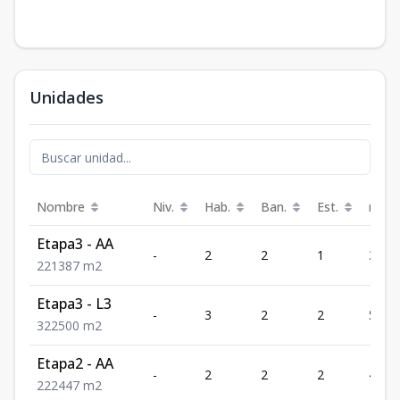
Unidades
Nombre
Niv.
Hab.
Ban.
Est.
m²
Etapa3 - AA
-
2
2
1
387
2
2
1
387
m2
Etapa3 - L3
-
3
2
2
500
3
2
2
500
m2
Etapa2 - AA
-
2
2
2
447
2
2
2
447
m2