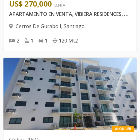
US$ 270,000
VENTA
APARTAMENTO EN VENTA, VIBIERA RESIDENCES, CERROS DE GURABO
Cerros De Gurabo I
,
Santiago
2
1
1
120
Mt2
ALQUILER
Código
:
1601