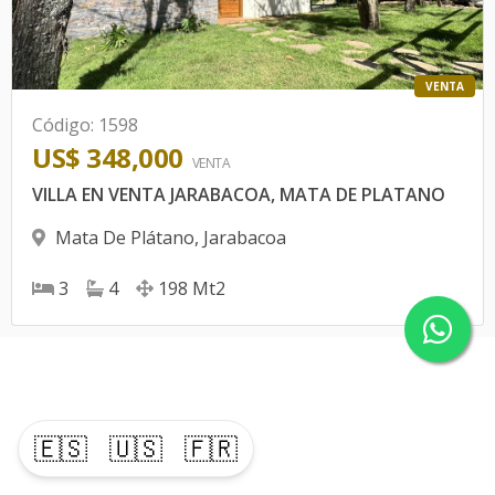
VENTA
Código
:
1598
US$ 348,000
VENTA
VILLA EN VENTA JARABACOA, MATA DE PLATANO
Mata De Plátano
,
Jarabacoa
3
4
198
Mt2
🇪🇸
🇺🇸
🇫🇷