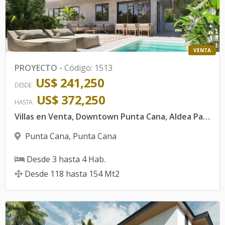
VENTA
PROYECTO
-
Código
:
1513
US$ 241,250
DESDE
US$ 372,250
HASTA
Villas en Venta, Downtown Punta Cana, Aldea Park.
Punta Cana
,
Punta Cana
Desde
3
hasta
4
Hab.
Desde
118
hasta
154
Mt2