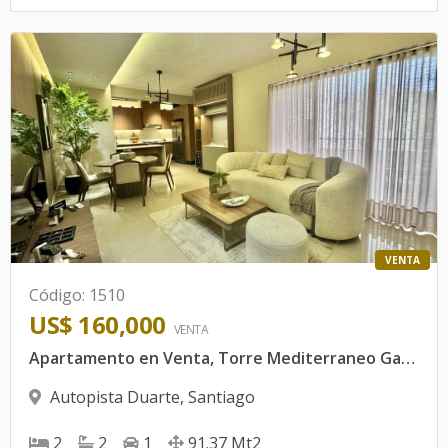
VENTA
Código
:
1510
US$ 160,000
VENTA
Apartamento en Venta, Torre Mediterraneo Gardens.
Autopista Duarte
,
Santiago
2
2
1
91.37
Mt2