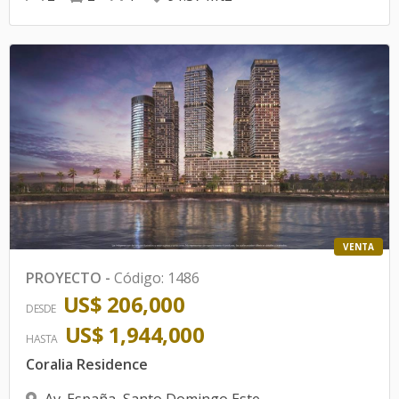
VENTA
PROYECTO
-
Código
:
1486
US$ 206,000
DESDE
US$ 1,944,000
HASTA
Coralia Residence
Av. España
,
Santo Domingo Este