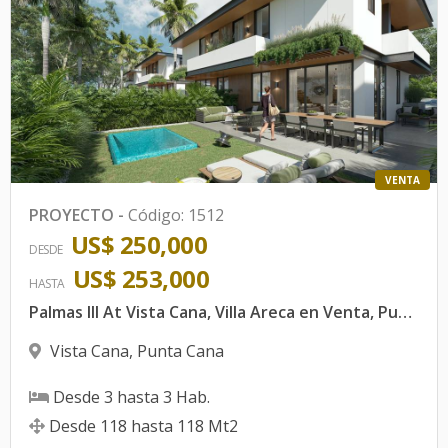
VENTA
PROYECTO
-
Código
:
1512
US$ 250,000
DESDE
US$ 253,000
HASTA
Palmas III At Vista Cana, Villa Areca en Venta, Punta Cana.
Vista Cana
,
Punta Cana
Desde
3
hasta
3
Hab.
Desde
118
hasta
118
Mt2