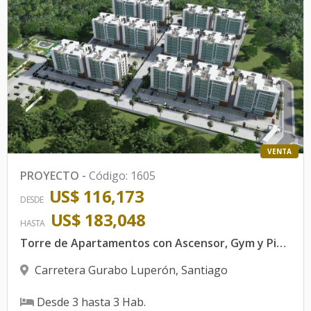
VENTA
PROYECTO
-
Código
:
1605
US$ 116,173
DESDE
US$ 183,048
HASTA
Torre de Apartamentos con Ascensor, Gym y Piscina en Gurabo, Res. Gabriel III
Carretera Gurabo Luperón
,
Santiago
Desde
3
hasta
3
Hab.