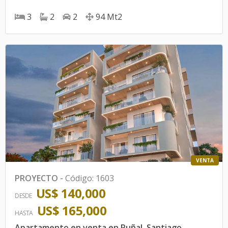
3
2
2
94
Mt2
VENTA
PROYECTO
-
Código
:
1603
US$ 140,000
DESDE
US$ 165,000
HASTA
Apartamento en venta en Puñal, Santiago