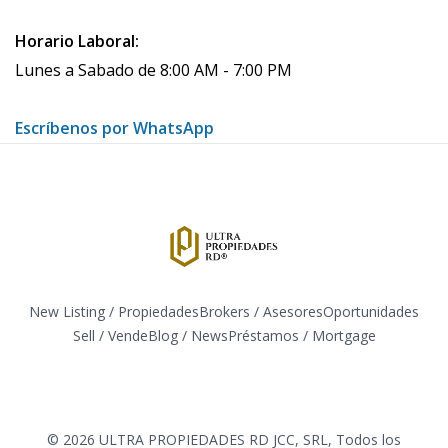
Horario Laboral:
Lunes a Sabado de 8:00 AM - 7:00 PM
Escríbenos por WhatsApp
New Listing / Propiedades
Brokers / Asesores
Oportunidades
Sell / Vende
Blog / News
​Préstamos / Mortgage
Facebook
Instagram
Twitter
LinkedIn
YouTube
TikTok
©
2026
ULTRA PROPIEDADES RD JCC, SRL
,
Todos los