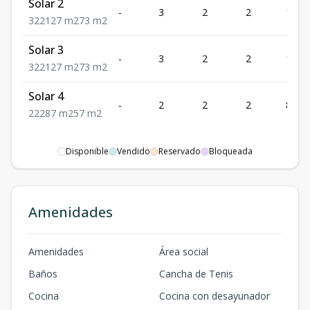
Solar 2
-
3
2
2
127
3
2
2
127
m2
73
m2
Solar 3
-
3
2
2
127
3
2
2
127
m2
73
m2
Solar 4
-
2
2
2
87
2
2
2
87
m2
57
m2
Disponible
Vendido
Reservado
Bloqueada
Amenidades
Amenidades
Área social
Baños
Cancha de Tenis
Cocina
Cocina con desayunador