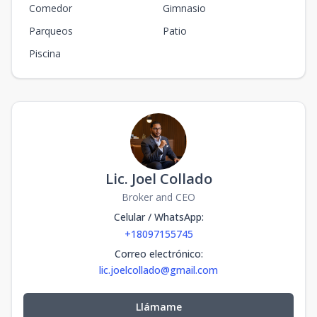
Comedor
Gimnasio
Parqueos
Patio
Piscina
Lic. Joel Collado
Broker and CEO
Celular / WhatsApp
:
+18097155745
Correo electrónico
:
lic.joelcollado@gmail.com
Llámame