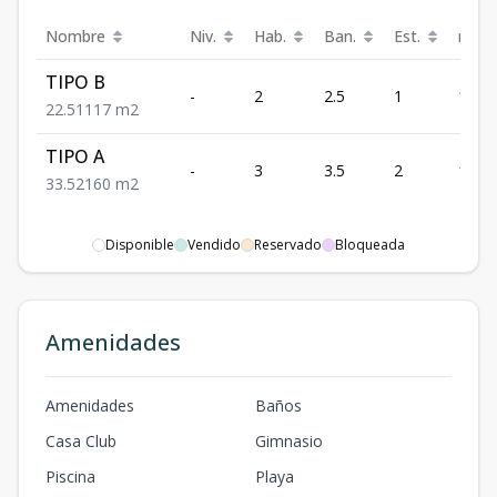
Nombre
Niv.
Hab.
Ban.
Est.
m²
TIPO B
-
2
2.5
1
117
2
2.5
1
117
m2
TIPO A
-
3
3.5
2
160
3
3.5
2
160
m2
Disponible
Vendido
Reservado
Bloqueada
Amenidades
Amenidades
Baños
Casa Club
Gimnasio
Piscina
Playa