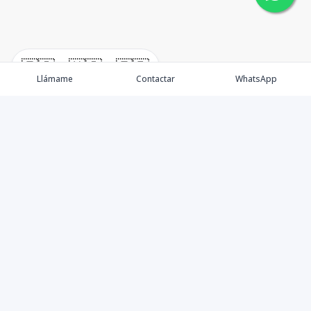
🇪🇸
🇺🇸
🇫🇷
Llámame
Contactar
WhatsApp
New Listing / Propiedades
Brokers / Asesores
Oportunidades
Sell / Vende
Blog / News
​Préstamos / Mortgage