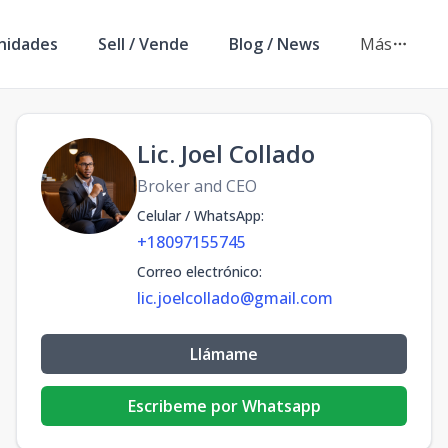
nidades
Sell / Vende
Blog / News
Más
Lic. Joel Collado
Broker and CEO
Celular / WhatsApp
:
+18097155745
Correo electrónico
:
lic.joelcollado@gmail.com
Llámame
Escribeme por Whatsapp