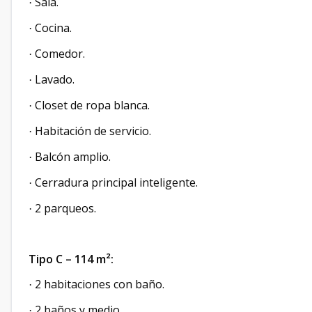
Sala.
·
Cocina.
·
Comedor.
·
Lavado.
·
Closet de ropa blanca.
·
Habitación de servicio.
·
Balcón amplio.
·
Cerradura principal inteligente.
·
2 parqueos.
·
Tipo C – 114 m²:
2 habitaciones con baño.
·
2 baños y medio.
·