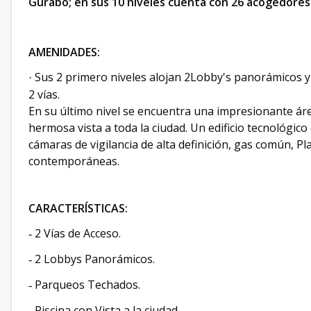
Gurabo; en sus 10 niveles cuenta con 26 acogedores 
AMENIDADES:
Sus 2 primero niveles alojan 2Lobby's panorámicos 
·
2 vías.
En su último nivel se encuentra una impresionante áre
hermosa vista a toda la ciudad. Un edificio tecnológi
cámaras de vigilancia de alta definición, gas común, Plan
contemporáneas.
CARACTERÍSTICAS:
2 Vías de Acceso.
-
2 Lobbys Panorámicos.
-
Parqueos Techados.
-
Piscina con Vista a la ciudad.
-