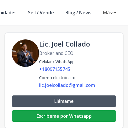
nidades
Sell / Vende
Blog / News
Más
Lic. Joel Collado
Broker and CEO
Celular / WhatsApp
:
+18097155745
Correo electrónico
:
lic.joelcollado@gmail.com
Llámame
Escribeme por Whatsapp