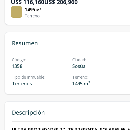
US$ 116,160
US$ 206,960
1495
M²
Terreno
Resumen
Código
:
Ciudad
:
1358
Sosúa
Tipo de inmueble
:
Terreno
:
Terrenos
1495 m²
Descripción
ULTRA PROPIEDADES RD, TE PRESENTA: SOLARES EN 