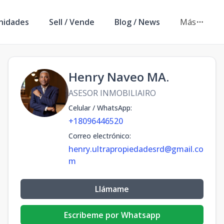
nidades
Sell / Vende
Blog / News
Más
Henry Naveo MA.
ASESOR INMOBILIAIRO
Celular / WhatsApp
:
+18096446520
Correo electrónico
:
henry.ultrapropiedadesrd@gmail.co
m
Llámame
Escribeme por Whatsapp