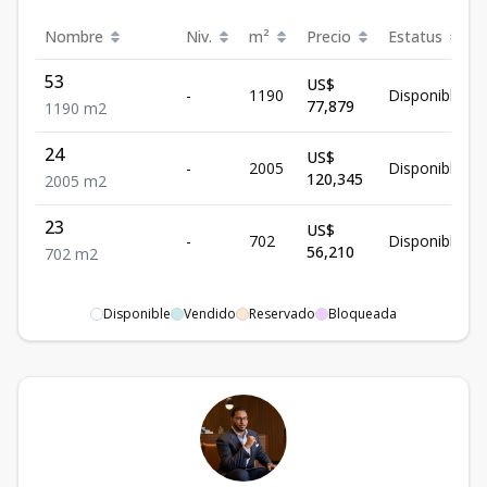
Nombre
Niv.
m²
Precio
Estatus
53
US$
-
1190
Disponible
77,879
1190
m2
24
US$
-
2005
Disponible
120,345
2005
m2
23
US$
-
702
Disponible
56,210
702
m2
Disponible
Vendido
Reservado
Bloqueada