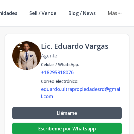
nidades
Sell / Vende
Blog / News
Más
Lic. Eduardo Vargas
Agente
Celular / WhatsApp
:
+18295918076
Correo electrónico
:
eduardo.ultrapropiedadesrd@gmai
l.com
Llámame
Escribeme por Whatsapp