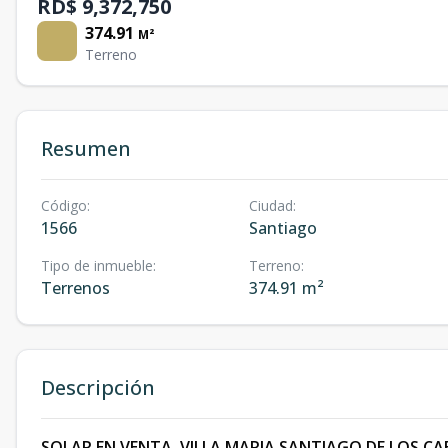
RD$ 9,372,750
374.91
M²
Terreno
Resumen
Código
:
Ciudad
:
1566
Santiago
Tipo de inmueble
:
Terreno
:
Terrenos
374.91 m²
Descripción
SOLAR EN VENTA, VILLA MARIA SANTIAGO DE LOS CA