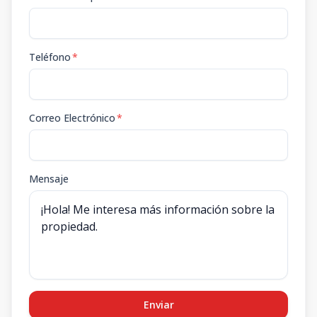
36-3C
3
3
2
1
76
3
2
1
76
m2
-
m2
Teléfono
*
23-1B
3
3
2
1
76
3
2
1
76
m2
-
m2
36 - C3
Correo Electrónico
*
-
3
2
1
-
3
2
1
-
m2
-
m2
Mensaje
Enviar