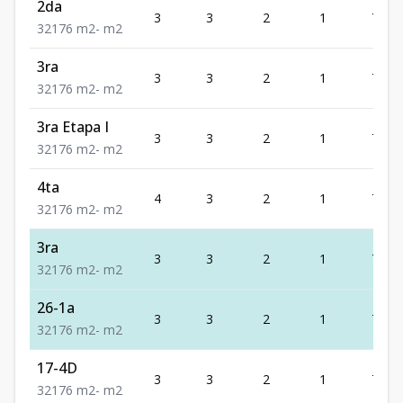
2da
3
3
2
1
76
3
2
1
76
m2
-
m2
3ra
3
3
2
1
76
3
2
1
76
m2
-
m2
3ra Etapa I
3
3
2
1
76
3
2
1
76
m2
-
m2
4ta
4
3
2
1
76
3
2
1
76
m2
-
m2
3ra
3
3
2
1
76
3
2
1
76
m2
-
m2
26-1a
3
3
2
1
76
3
2
1
76
m2
-
m2
17-4D
3
3
2
1
76
3
2
1
76
m2
-
m2