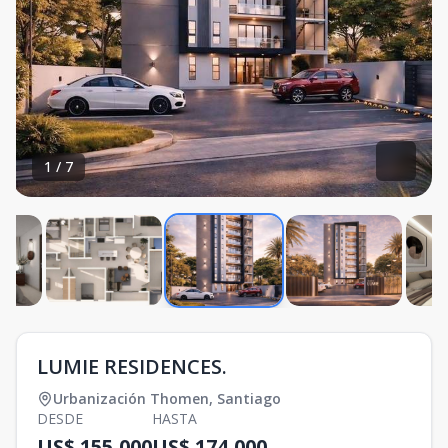
1
/
7
LUMIE RESIDENCES.
Urbanización Thomen
,
Santiago
DESDE
HASTA
US$ 155,000
US$ 174,000