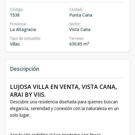
Código
:
Ciudad
:
1538
Punta Cana
Provincia
:
Sector
:
La Altagracia
Vista Cana
Tipo de inmueble
:
Terreno
:
Villas
630.85 m²
Descripción
LUJOSA VILLA EN VENTA, VISTA CANA,
ARAI BY VIIS.
Descubre una residencia diseñada para quienes buscan
elegancia, serenidad y conexión con la naturaleza en un
solo lugar.
Arai by Viis redefine el lujo moderno con líneas