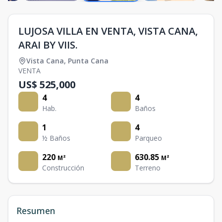
LUJOSA VILLA EN VENTA, VISTA CANA,
ARAI BY VIIS.
Vista Cana
,
Punta Cana
VENTA
US$ 525,000
4
4
Hab.
Baños
1
4
½ Baños
Parqueo
220
630.85
M²
M²
Construcción
Terreno
Resumen