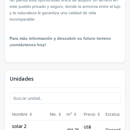
No pierda esta oportunidad única de adquirir un terreno en
este pueblo privado y seguro, donde la armonía entre el lujo
y la naturaleza le garantiza una calidad de vida
incomparable.
Para más información y descubrir su futuro terreno
¡contáctenos hoy!
Unidades
Nombre
Niv.
m²
Precio
Estatus
solar 2
US$
-
459.78
Disponible