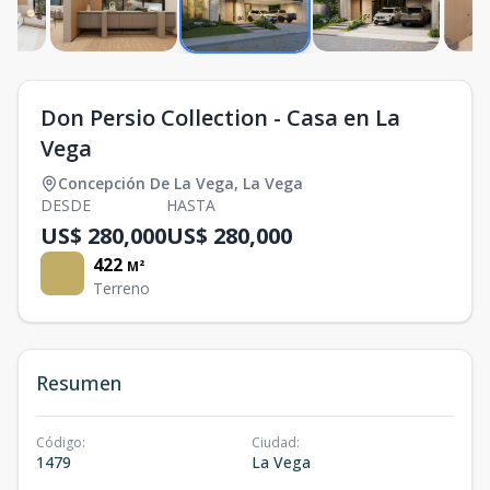
Don Persio Collection - Casa en La
Vega
Concepción De La Vega
,
La Vega
DESDE
HASTA
US$ 280,000
US$ 280,000
422
M²
Terreno
Resumen
Código
:
Ciudad
:
1479
La Vega