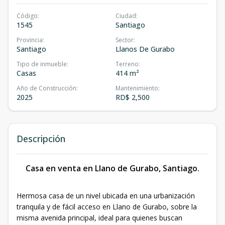
Código
:
Ciudad
:
1545
Santiago
Provincia
:
Sector
:
Santiago
Llanos De Gurabo
Tipo de inmueble
:
Terreno
:
Casas
414 m²
Año de Construcción
:
Mantenimiento
:
2025
RD$ 2,500
Descripción
Casa en venta en Llano de Gurabo, Santiago.
Hermosa casa de un nivel ubicada en una urbanización
tranquila y de fácil acceso en Llano de Gurabo, sobre la
misma avenida principal, ideal para quienes buscan