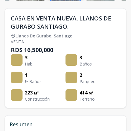
CASA EN VENTA NUEVA, LLANOS DE
GURABO SANTIAGO.
Llanos De Gurabo
,
Santiago
VENTA
RD$ 16,500,000
3
3
Hab.
Baños
1
2
½ Baños
Parqueo
223
414
M²
M²
Construcción
Terreno
Resumen