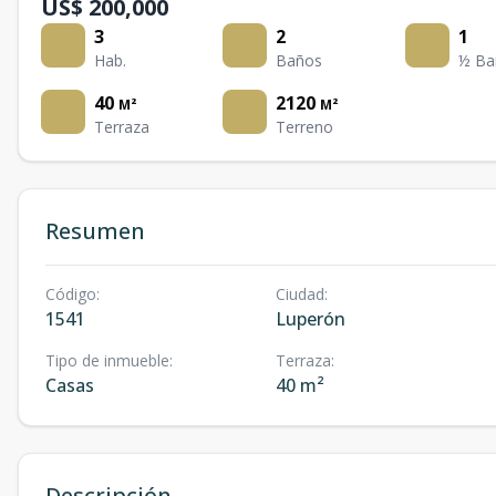
US$ 200,000
3
2
1
Hab.
Baños
½ Ba
40
2120
M²
M²
Terraza
Terreno
Resumen
Código
:
Ciudad
:
1541
Luperón
Tipo de inmueble
:
Terraza
:
Casas
40 m²
Descripción