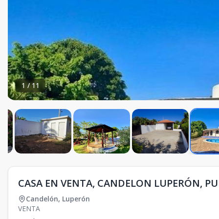
1
/
11
CASA EN VENTA, CANDELON LUPERÓN, PU
Candelón
,
Luperón
VENTA