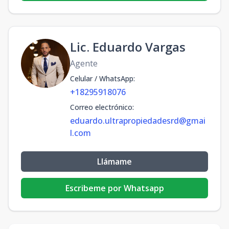
Lic. Eduardo Vargas
Agente
Celular / WhatsApp
:
+18295918076
Correo electrónico
:
eduardo.ultrapropiedadesrd@gmai
l.com
Llámame
Escribeme por Whatsapp