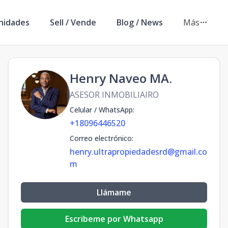
nidades
Sell / Vende
Blog / News
Más
Henry Naveo MA.
ASESOR INMOBILIAIRO
Celular / WhatsApp
:
+18096446520
Correo electrónico
:
henry.ultrapropiedadesrd@gmail.co
m
Llámame
Escribeme por Whatsapp