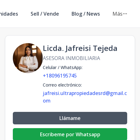
nidades
Sell / Vende
Blog / News
Más
Licda. Jafreisi Tejeda
ASESORA INMOBILIARIA
Celular / WhatsApp
:
+18096195745
Correo electrónico
:
jafreisi.ultrapropiedadesrd@gmail.c
om
Llámame
Escribeme por Whatsapp