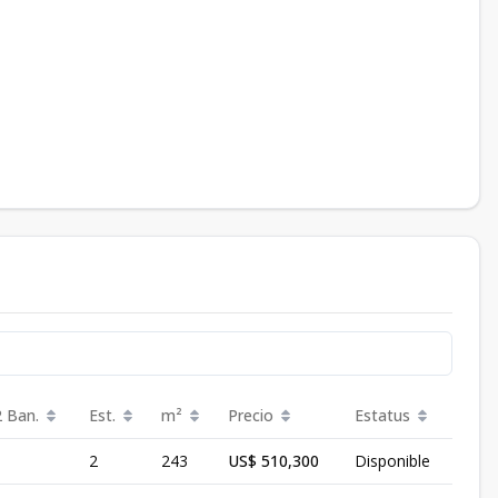
2 Ban.
Est.
m²
Precio
Estatus
2
243
US$ 510,300
Disponible