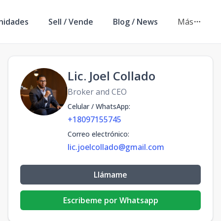
nidades
Sell / Vende
Blog / News
Más
Lic. Joel Collado
Broker and CEO
Celular / WhatsApp
:
+18097155745
Correo electrónico
:
lic.joelcollado@gmail.com
Llámame
Escribeme por Whatsapp