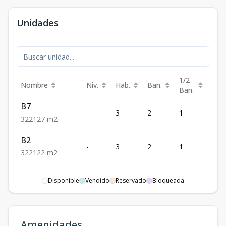
Unidades
1/2
Nombre
Niv.
Hab.
Ban.
Est.
Ban.
B7
-
3
2
1
2
3
2
2
127
m2
B2
-
3
2
1
2
3
2
2
122
m2
Disponible
Vendido
Reservado
Bloqueada
Amenidades