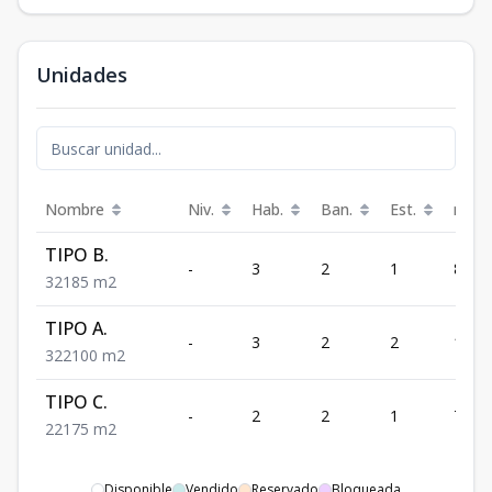
Unidades
Nombre
Niv.
Hab.
Ban.
Est.
m²
TIPO B.
-
3
2
1
85
3
2
1
85
m2
TIPO A.
-
3
2
2
100
3
2
2
100
m2
TIPO C.
-
2
2
1
75
2
2
1
75
m2
Disponible
Vendido
Reservado
Bloqueada