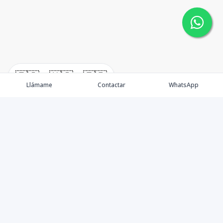
🇪🇸
🇺🇸
🇫🇷
Llámame
Contactar
WhatsApp
New Listing / Propiedades
Brokers / Asesores
Oportunidades