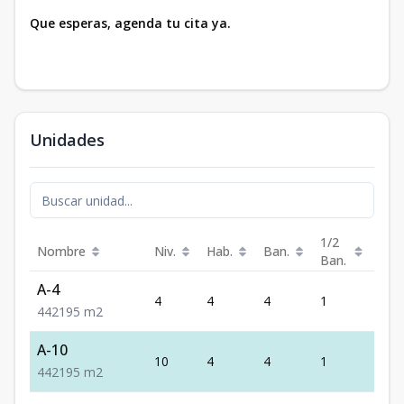
Que esperas, agenda tu cita ya.
Unidades
1/2
Nombre
Niv.
Hab.
Ban.
Est.
Ban.
A-4
4
4
4
1
2
4
4
2
195
m2
A-10
10
4
4
1
2
4
4
2
195
m2