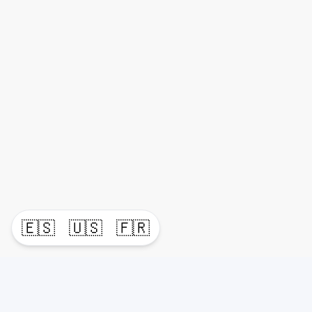
🇪🇸
🇺🇸
🇫🇷