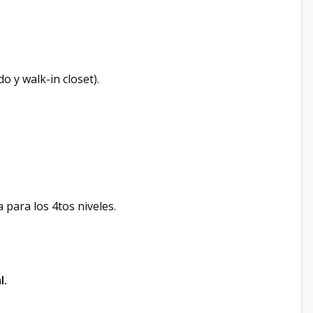
o y walk-in closet).
 para los 4tos niveles.
l.