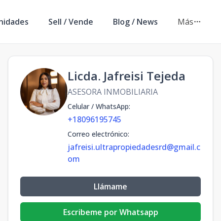
nidades
Sell / Vende
Blog / News
Más
Licda. Jafreisi Tejeda
ASESORA INMOBILIARIA
Celular / WhatsApp
:
+18096195745
Correo electrónico
:
jafreisi.ultrapropiedadesrd@gmail.c
om
Llámame
Escribeme por Whatsapp