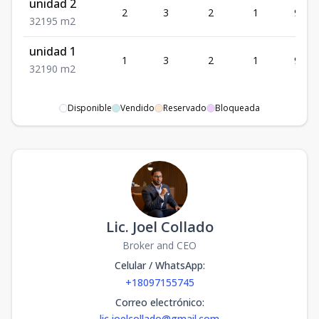
unidad 2
2
3
2
1
95
3
2
1
95
m2
unidad 1
1
3
2
1
90
3
2
1
90
m2
Disponible
Vendido
Reservado
Bloqueada
Lic. Joel Collado
Broker and CEO
Celular / WhatsApp
:
+18097155745
Correo electrónico
:
lic.joelcollado@gmail.com