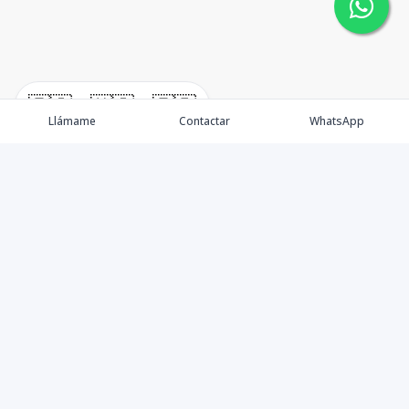
🇪🇸
🇺🇸
🇫🇷
Llámame
Contactar
WhatsApp
New Listing / Propiedades
Brokers / Asesores
Oportunidades
Sell / Vende
Blog / News
​Préstamos / Mortgage