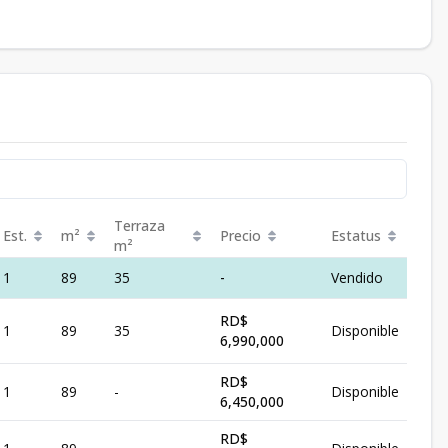
Terraza
Est.
m²
Precio
Estatus
m²
1
89
35
-
Vendido
RD$
1
89
35
Disponible
6,990,000
RD$
1
89
-
Disponible
6,450,000
RD$