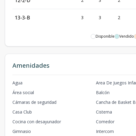
12-2-D
2
3
2
13-3-B
3
3
2
Disponible
Vendido
Amenidades
Agua
Area De Juegos Infan
Área social
Balcón
Cámaras de seguridad
Cancha de Basket Ba
Casa Club
Cisterna
Cocina con desayunador
Comedor
Gimnasio
Intercom