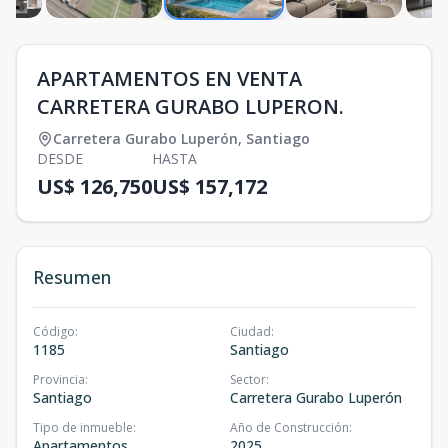
APARTAMENTOS EN VENTA
CARRETERA GURABO LUPERON.
Carretera Gurabo Luperón
,
Santiago
DESDE
HASTA
US$ 126,750
US$ 157,172
Resumen
Código
:
Ciudad
:
1185
Santiago
Provincia
:
Sector
:
Santiago
Carretera Gurabo Luperón
Tipo de inmueble
:
Año de Construcción
:
Apartamentos
2025