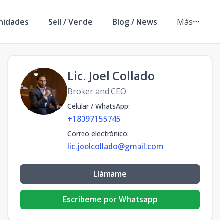
nidades
Sell / Vende
Blog / News
Más
Lic. Joel Collado
Broker and CEO
Celular / WhatsApp
:
+18097155745
Correo electrónico
:
lic.joelcollado@gmail.com
Llámame
Escribeme por Whatsapp