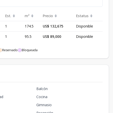
Est.
m²
Precio
Estatus
1
174.5
US$ 132,675
Disponible
1
95.5
US$ 89,000
Disponible
Reservado
Bloqueada
Balcón
ad
Cocina
Gimnasio
Recepción