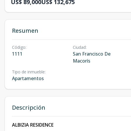
US$ 89,000
US$ 132,675
Resumen
Código
:
Ciudad
:
1111
San Francisco De
Macorís
Tipo de inmueble
:
Apartamentos
Descripción
ALBIZIA RESIDENCE