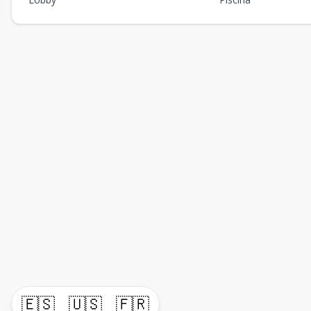
🇪🇸
🇺🇸
🇫🇷