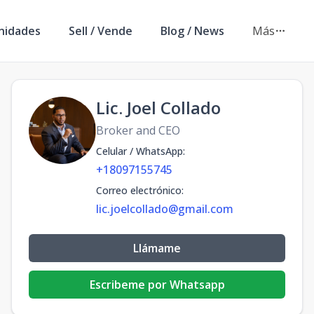
nidades
Sell / Vende
Blog / News
Más
Lic. Joel Collado
Broker and CEO
Celular / WhatsApp
:
+18097155745
Correo electrónico
:
lic.joelcollado@gmail.com
Llámame
Escribeme por Whatsapp