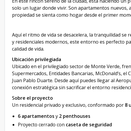
En este rincón sereno de la ciudad, está naciendo un
solo un lugar donde vivir. Son apartamentos nuevos, 
propiedad se sienta como hogar desde el primer mom
Aquí el ritmo de vida se desacelera, la tranquilidad se
y residenciales modernos, este entorno es perfecto par
calidad de vida.
Ubicación privilegiada
Ubicado en el privilegiado sector de Monte Verde, fr
Supermercados, Entidades Bancarias, McDonald’s, el C
Juan Pablo Duarte. Desde aquí puedes llegar al Aeropu
conexión estratégica sin sacrificar el entorno residenci
S
obre el proyecto
Un residencial privado y exclusivo, conformado por
8 
6 apartamentos
y
2 penthouses
Proyecto cerrado con
caseta de seguridad