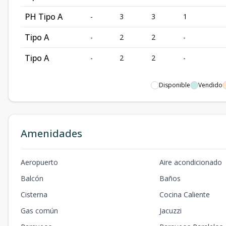
PH Tipo A
-
3
3
1
Tipo A
-
2
2
-
Tipo A
-
2
2
-
Disponible
Vendido
Amenidades
Aeropuerto
Aire acondicionado
Balcón
Baños
Cisterna
Cocina Caliente
Gas común
Jacuzzi