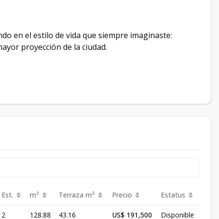
ndo en el estilo de vida que siempre imaginaste:
yor proyección de la ciudad.
Est.
m²
Terraza
m²
Precio
Estatus
2
128.88
43.16
US$ 191,500
Disponible