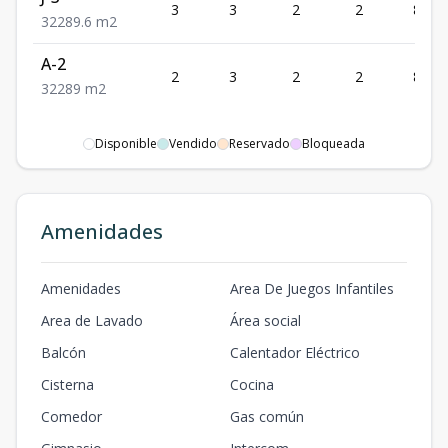
3
3
2
2
89.6
3
2
2
89.6
m2
A-2
2
3
2
2
89
3
2
2
89
m2
Disponible
Vendido
Reservado
Bloqueada
Amenidades
Amenidades
Area De Juegos Infantiles
Area de Lavado
Área social
Balcón
Calentador Eléctrico
Cisterna
Cocina
Comedor
Gas común