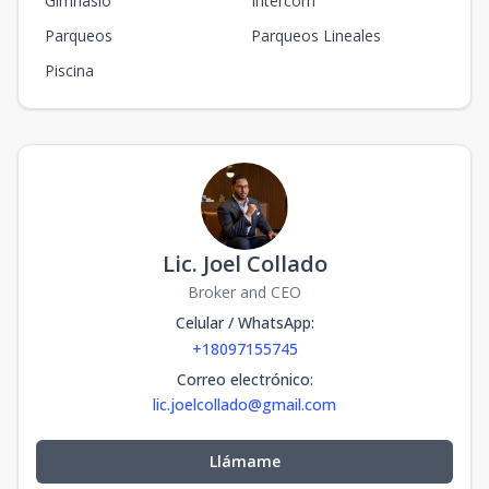
Gimnasio
Intercom
Parqueos
Parqueos Lineales
Piscina
Lic. Joel Collado
Broker and CEO
Celular / WhatsApp
:
+18097155745
Correo electrónico
:
lic.joelcollado@gmail.com
Llámame