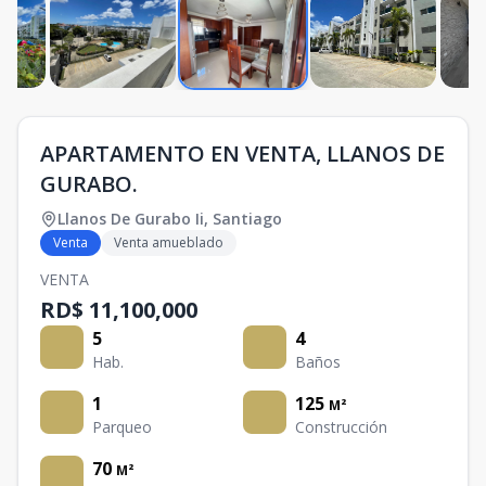
APARTAMENTO EN VENTA, LLANOS DE
GURABO.
Llanos De Gurabo Ii
,
Santiago
Venta
Venta amueblado
VENTA
RD$ 11,100,000
5
4
Hab.
Baños
1
125
M²
Parqueo
Construcción
70
M²