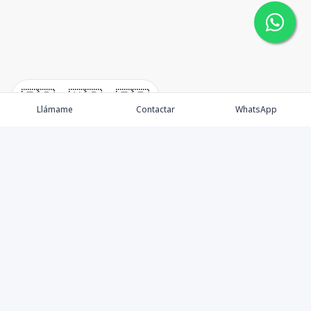
🇪🇸
🇺🇸
🇫🇷
Llámame
Contactar
WhatsApp
New Listing / Propiedades
Brokers / Asesores
Oportunidades