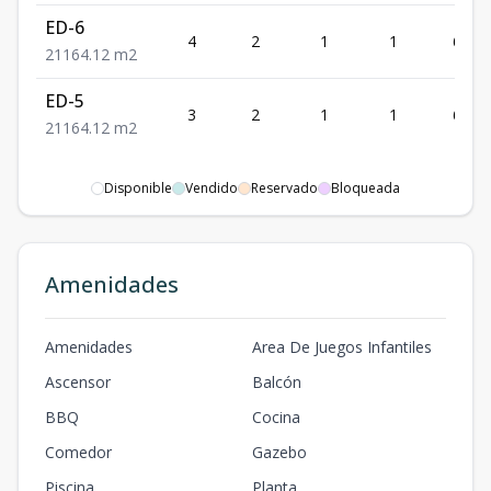
ED-6
4
2
1
1
64.12
2
1
1
64.12
m2
ED-5
3
2
1
1
64.12
2
1
1
64.12
m2
Disponible
Vendido
Reservado
Bloqueada
Amenidades
Amenidades
Area De Juegos Infantiles
Ascensor
Balcón
BBQ
Cocina
Comedor
Gazebo
Piscina
Planta