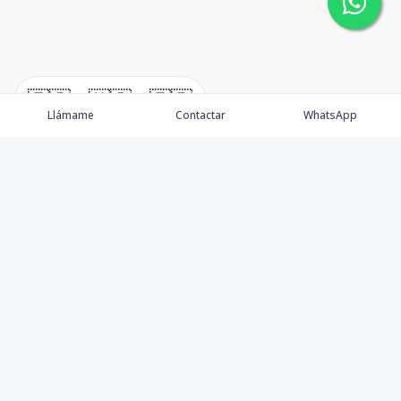
🇪🇸
🇺🇸
🇫🇷
Llámame
Contactar
WhatsApp
New Listing / Propiedades
Brokers / Asesores
Oportunidades
Sell / Vende
Blog / News
​Préstamos / Mortgage