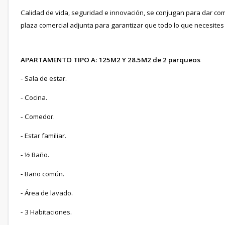
Calidad de vida, seguridad e innovación, se conjugan para dar c
plaza comercial adjunta para garantizar que todo lo que necesites e
APARTAMENTO TIPO A: 125M2 Y 28.5M2 de 2 parqueos
Sala de estar.
-
Cocina.
-
Comedor.
-
Estar familiar.
-
½ Baño.
-
Baño común.
-
Área de lavado.
-
3 Habitaciones.
-