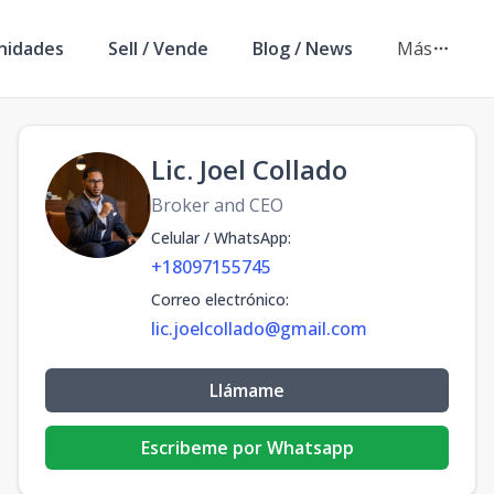
nidades
Sell / Vende
Blog / News
Más
Lic. Joel Collado
Broker and CEO
Celular / WhatsApp
:
+18097155745
Correo electrónico
:
lic.joelcollado@gmail.com
Llámame
Escribeme por Whatsapp