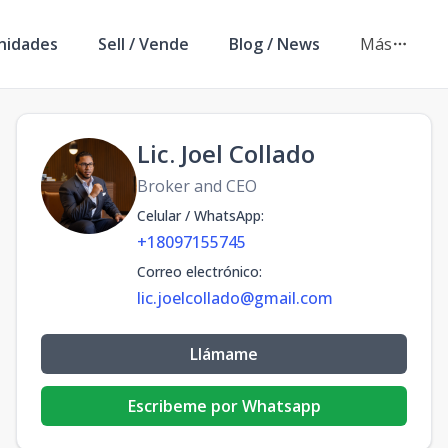
nidades
Sell / Vende
Blog / News
Más
Lic. Joel Collado
Broker and CEO
Celular / WhatsApp
:
+18097155745
Correo electrónico
:
lic.joelcollado@gmail.com
Llámame
Escribeme por Whatsapp