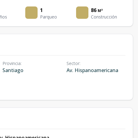
1
86
M²
ños
Parqueo
Construcción
Provincia
:
Sector
:
Santiago
Av. Hispanoamericana
Av. Hispanoamericana.