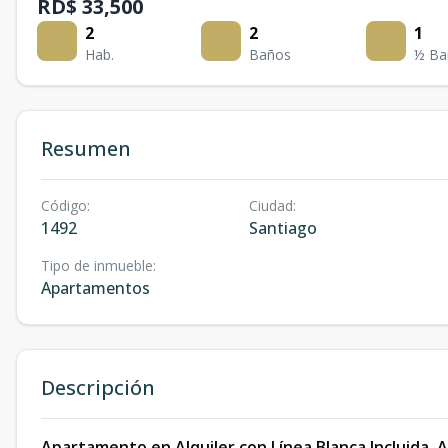
RD$ 33,500
2
2
1
Hab.
Baños
½ Ba
Resumen
Código
:
Ciudad
:
1492
Santiago
Tipo de inmueble
:
Apartamentos
Descripción
Apartamento en Alquiler con Línea Blanca Incluida, 