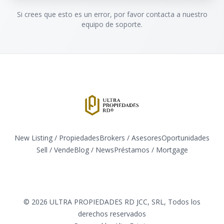
Si crees que esto es un error, por favor contacta a nuestro
equipo de soporte.
New Listing / Propiedades
Brokers / Asesores
Oportunidades
Sell / Vende
Blog / News
​Préstamos / Mortgage
Facebook
Instagram
Twitter
LinkedIn
YouTube
TikTok
©
2026
ULTRA PROPIEDADES RD JCC, SRL
,
Todos los
derechos reservados