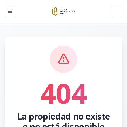
Toggle navigation menu
Toggl
404
La propiedad no existe
o no está disponible