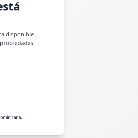
está
tá disponible
 propiedades
Dominicana.