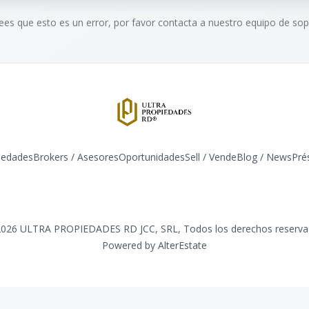
rees que esto es un error, por favor contacta a nuestro equipo de sop
iedades
Brokers / Asesores
Oportunidades
Sell / Vende
Blog / News
​Pr
Facebook
Instagram
Twitter
LinkedIn
YouTube
TikTok
2026
ULTRA PROPIEDADES RD JCC, SRL
,
Todos los derechos reserv
Powered by
AlterEstate