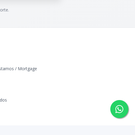
orte.
éstamos / Mortgage
ados