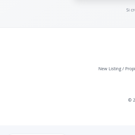
Si c
New Listing / Prop
©