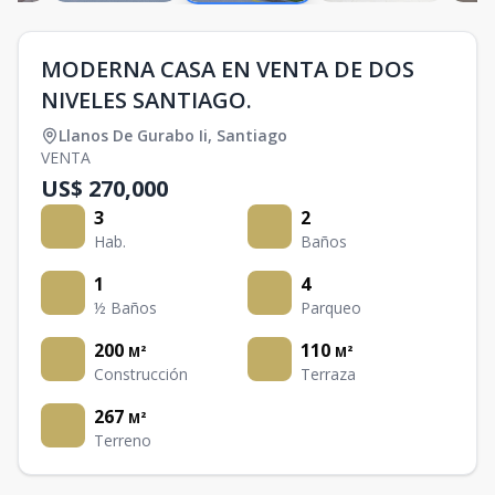
MODERNA CASA EN VENTA DE DOS
NIVELES SANTIAGO.
Llanos De Gurabo Ii
,
Santiago
VENTA
US$ 270,000
3
2
Hab.
Baños
1
4
½ Baños
Parqueo
200
110
M²
M²
Construcción
Terraza
267
M²
Terreno