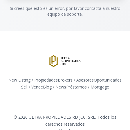
Si crees que esto es un error, por favor contacta a nuestro
equipo de soporte.
New Listing / Propiedades
Brokers / Asesores
Oportunidades
Sell / Vende
Blog / News
​Préstamos / Mortgage
Facebook
Instagram
Twitter
LinkedIn
YouTube
TikTok
©
2026
ULTRA PROPIEDADES RD JCC, SRL
,
Todos los
derechos reservados