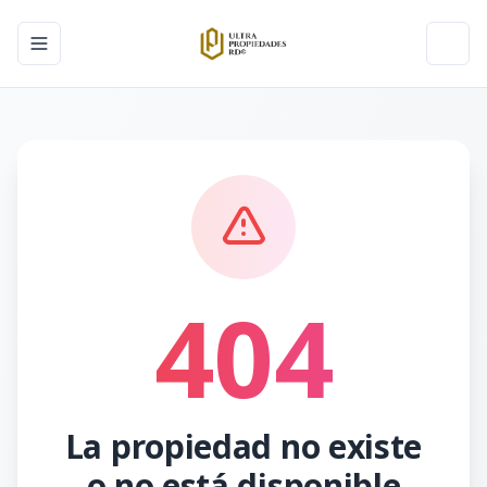
Toggle navigation menu
Toggl
404
La propiedad no existe
o no está disponible