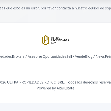
rees que esto es un error, por favor contacta a nuestro equipo de sop
iedades
Brokers / Asesores
Oportunidades
Sell / Vende
Blog / News
​Pr
Facebook
Instagram
Twitter
LinkedIn
YouTube
TikTok
2026
ULTRA PROPIEDADES RD JCC, SRL
,
Todos los derechos reserv
Powered by
AlterEstate