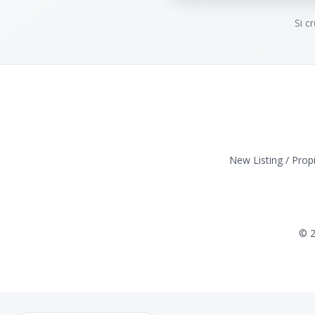
Si c
New Listing / Prop
©