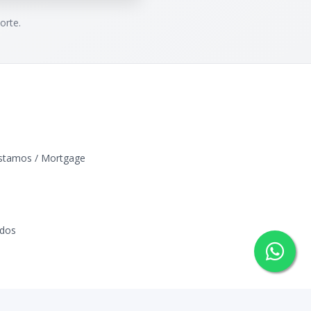
orte.
éstamos / Mortgage
ados