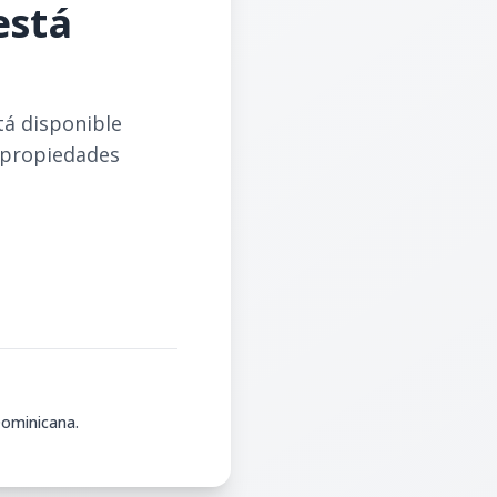
está
tá disponible
 propiedades
Dominicana.