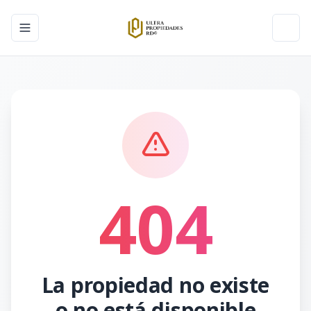
Toggle navigation menu
Toggl
404
La propiedad no existe
o no está disponible