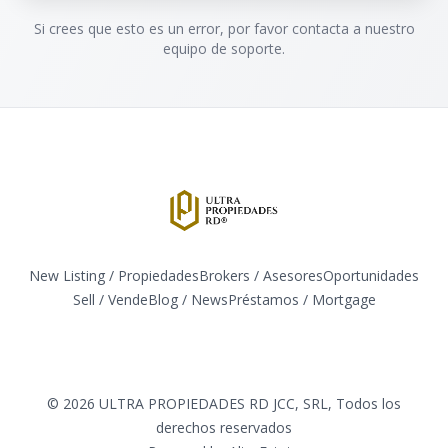
Si crees que esto es un error, por favor contacta a nuestro
equipo de soporte.
New Listing / Propiedades
Brokers / Asesores
Oportunidades
Sell / Vende
Blog / News
​Préstamos / Mortgage
Facebook
Instagram
Twitter
LinkedIn
YouTube
TikTok
©
2026
ULTRA PROPIEDADES RD JCC, SRL
,
Todos los
derechos reservados