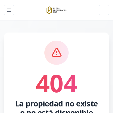
Toggle navigation menu
Toggl
404
La propiedad no existe
o no está disponible