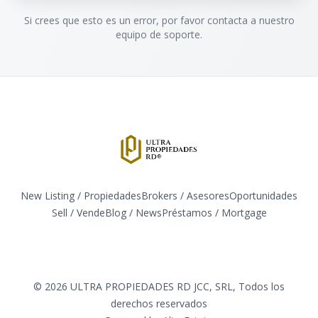
Si crees que esto es un error, por favor contacta a nuestro
equipo de soporte.
New Listing / Propiedades
Brokers / Asesores
Oportunidades
Sell / Vende
Blog / News
​Préstamos / Mortgage
Facebook
Instagram
Twitter
LinkedIn
YouTube
TikTok
©
2026
ULTRA PROPIEDADES RD JCC, SRL
,
Todos los
derechos reservados