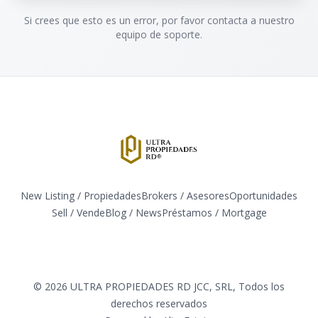
Si crees que esto es un error, por favor contacta a nuestro
equipo de soporte.
New Listing / Propiedades
Brokers / Asesores
Oportunidades
Sell / Vende
Blog / News
​Préstamos / Mortgage
Facebook
Instagram
Twitter
LinkedIn
YouTube
TikTok
©
2026
ULTRA PROPIEDADES RD JCC, SRL
,
Todos los
derechos reservados