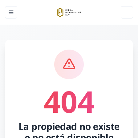
Toggle navigation menu
Toggl
404
La propiedad no existe
o no está disponible