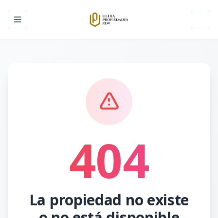
Toggle navigation menu
Toggl
404
La propiedad no existe
o no está disponible